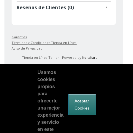
Reseñas de Clientes (0)
Garantías
Términos y Condiciones Tienda en Línea
Aviso de Privacidad
Tienda en Línea Telnor - Powered by
KonaKart
Usamos
cookies
propios
para
ofrecerte
Aceptar
una mejor
Cookies
Facebook
Síguenos en Twitter
Encuentranos en Google Plus
experiencia
y servicio
telnorsoluciona@telnor.com
en este