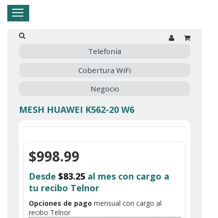
Hogar
Negocio
Empresa
Mi Telnor
Telefonía
Cobertura WiFi
Cerrar Menu
Negocio
MESH HUAWEI K562-20 W6
$998.99
Desde
$83.25
al mes con cargo a
tu recibo Telnor
Opciones de pago
mensual con cargo al
recibo Telnor