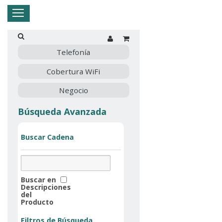
Hogar
Negocio
Empresa
Mi Telnor
Telefonía
Cobertura WiFi
Cerrar Menu
Negocio
Búsqueda Avanzada
Buscar Cadena
Buscar en
Descripciones
del
Producto
Filtros de Búsqueda