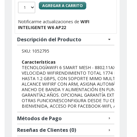
AGREGAR A CARRITO
Notificarme actualizaciones de
WIFI
INTELIGENTE W6 AP22
Descripción del Producto
SKU: 1052795
Características
TECNOLOGÍAWIFI 6 SMART MESH - 8802.11AX RÁPIDO, 2
VELOCIDAD WIFIRENDIMIENTO TOTAL 1774 MBPS (WI-FI
HASTA 1.2 GBPS, CON SOPORTE MIMO MULTIUSUARIO 
ALCANCE WIFIRF CON ARM, ASIGNA AUTOMÁTICAMENT
ANCHO DE BANDA Y ALIMENTACIÓN EN FUNCIÓN DEL
GARANTÍA2 AÑOS. OPCIONAL GARANTÍA EXTENDIDA
OTRAS FUNCIONESCONFIGURA DESDE TU CELULAR,PÁ
BIENVENIDA, ACCESO POR FACEBOOK-WIFI, ADMINIST
Métodos de Pago
Reseñas de Clientes (0)