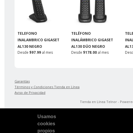
TELEFONO
TELÉFONO
TEL
INALAMBRICO GIGASET
INALÁMBRICO GIGASET
INA
AL130 NEGRO
AL130 DÚO NEGRO
AL1
Desde
$97.99
al mes
Desde
$178.00
al mes
Des
Garantías
Términos y Condiciones Tienda en Línea
Aviso de Privacidad
Tienda en Línea Telnor - Power
Usamos
cookies
propios