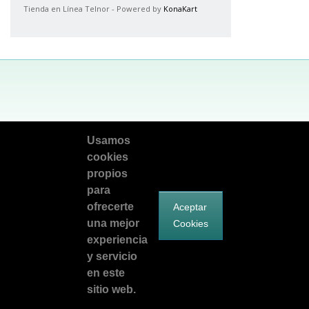
Tienda en Línea Telnor - Powered by
KonaKart
Facebook
Síguenos en Twitter
Encuentranos en Google Plus
Usamos
cookies
telnorsoluciona@telnor.com
propios
para
©2026 Teléfonos del Noroeste.
ofrecerte
Aceptar
Todos los derechos reservados.
una mejor
Cookies
experiencia
y servicio
en este
sitio web.