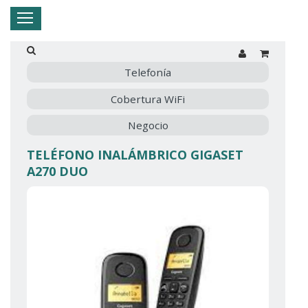
Hogar
Negocio
Empresa
Mi Telnor
Telefonía
Cobertura WiFi
Cerrar Menu
Negocio
TELÉFONO INALÁMBRICO GIGASET
A270 DUO