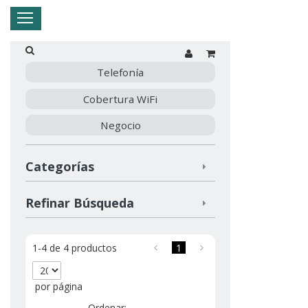
Hogar
Negocio
Empresa
Mi Telnor
Telefonía
Cobertura WiFi
Cerrar Menu
Negocio
Categorías
Refinar Búsqueda
1-4 de 4 productos
1
por página
Ordenar: