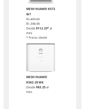
MESH HUAWEI K572
W7
$1,499.00
$1,398.99
Desde
$112.33*
al
mes
* Precio cliente
infinitum
Ahorro de $100.01
MESH HUAWEI
K562-20 W6
Desde
$83.25
al
mes