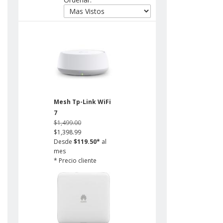
Mesh Tp-Link WiFi
7
$1,499.00
$1,398.99
Desde
$119.50*
al
mes
* Precio cliente
infinitum
Ahorro de $100.01