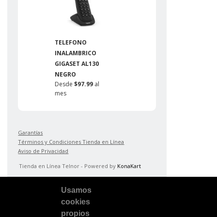
TELEFONO
TELÉFO
INALAMBRICO
INALÁM
GIGASET AL130
GIGASET
NEGRO
DÚO NE
Desde
$97.99
al
Desde
$
mes
mes
Garantías
Términos y Condiciones Tienda en Línea
Aviso de Privacidad
Tienda en Línea Telnor - Powered by
KonaKart
Usamos
cookies
propios