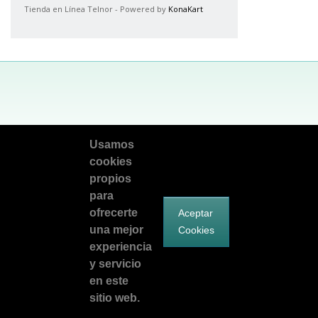
Tienda en Línea Telnor - Powered by
KonaKart
Facebook
Síguenos en Twitter
Encuentranos en Google Plus
Usamos
cookies
telnorsoluciona@telnor.com
propios
para
©2026 Teléfonos del Noroeste.
ofrecerte
Aceptar
Todos los derechos reservados.
una mejor
Cookies
experiencia
y servicio
en este
sitio web.