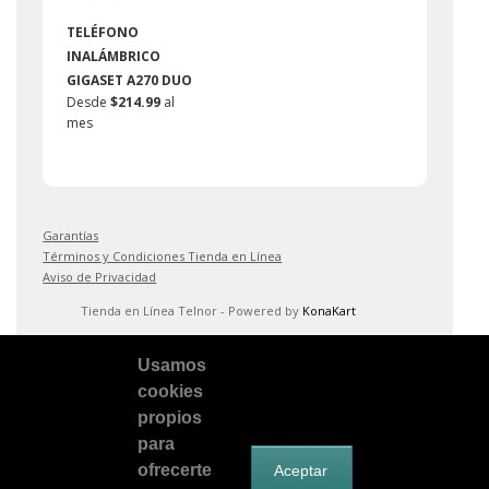
TELÉFONO
INALÁMBRICO
GIGASET A270 DUO
Desde
$214.99
al
mes
Garantías
Términos y Condiciones Tienda en Línea
Aviso de Privacidad
Tienda en Línea Telnor - Powered by
KonaKart
Usamos
cookies
propios
para
ofrecerte
Aceptar