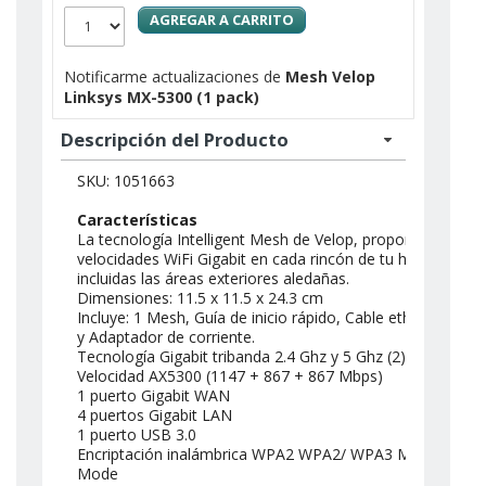
AGREGAR A CARRITO
Notificarme actualizaciones de
Mesh Velop
Linksys MX-5300 (1 pack)
Descripción del Producto
SKU: 1051663
Características
La tecnología Intelligent Mesh de Velop, proporciona
velocidades WiFi Gigabit en cada rincón de tu hogar,
incluidas las áreas exteriores aledañas.
Dimensiones: 11.5 x 11.5 x 24.3 cm
Incluye: 1 Mesh, Guía de inicio rápido, Cable ethernet
y Adaptador de corriente.
Tecnología Gigabit tribanda 2.4 Ghz y 5 Ghz (2)
Velocidad AX5300 (1147 + 867 + 867 Mbps)
1 puerto Gigabit WAN
4 puertos Gigabit LAN
1 puerto USB 3.0
Encriptación inalámbrica WPA2 WPA2/ WPA3 Mixed
Mode