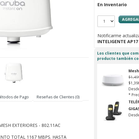
En Inventario
AGREGAR
Notificarme actuali
INTELIGENTE AP17
Los clientes que co
producto también c
Mesh 
$1,49
$1,39
Desd
* Prec
étodos de Pago
Reseñas de Clientes (0)
TELÉ
GIGA
Desd
MESH EXTERIORES - 802.11AC
ENTO TOTAL 1167 MBPS. HASTA