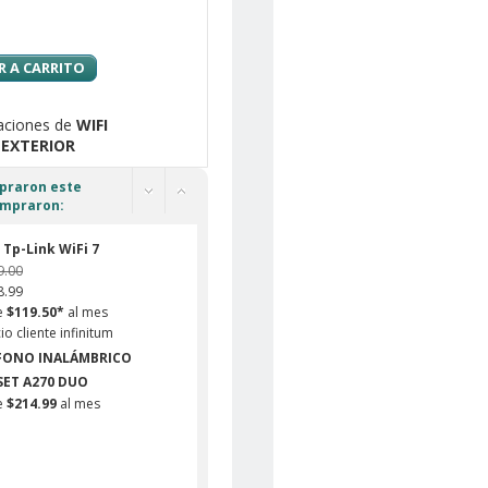
 A CARRITO
zaciones de
WIFI
 EXTERIOR
mpraron este
ompraron:
Tp-Link WiFi 7
9.00
8.99
e
$119.50*
al mes
io cliente infinitum
FONO INALÁMBRICO
SET A270 DUO
e
$214.99
al mes