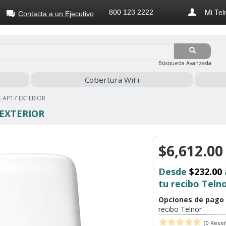
Mi Tel
800 123 2222
Contacta a un Ejecutivo
Búsqueda Avanzada
Cobertura WiFi
E AP17 EXTERIOR
 EXTERIOR
$6,612.00
Desde
$232.00
tu recibo Teln
Opciones de pago
recibo Telnor
(0 Rese