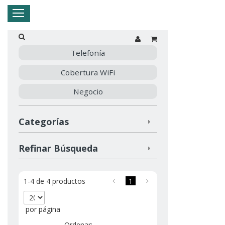
Hogar
Negocio
Empresa
Mi Telnor
Telefonía
Cobertura WiFi
Cerrar Menu
Negocio
Categorías
Refinar Búsqueda
1-4 de 4 productos
1
por página
Ordenar: