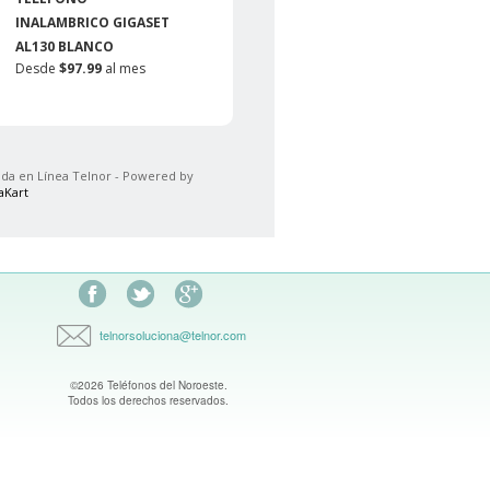
INALAMBRICO GIGASET
INALÁMBRICO GIGASET
AL130 BLANCO
A270 DUO
Desde
$97.99
al mes
Desde
$214.99
al mes
da en Línea Telnor - Powered by
aKart
Facebook
Síguenos en Twitter
Encuentranos en Google Plus
telnorsoluciona@telnor.com
©2026 Teléfonos del Noroeste.
Todos los derechos reservados.