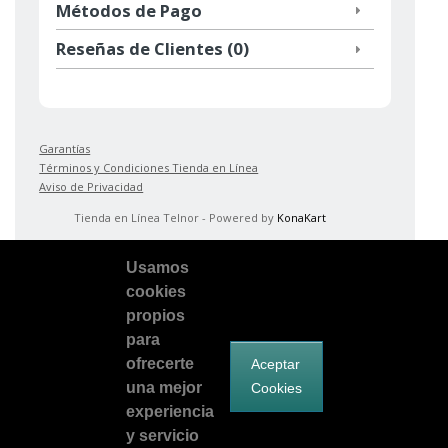
Métodos de Pago
Reseñas de Clientes (0)
Garantías
Términos y Condiciones Tienda en Línea
Aviso de Privacidad
Tienda en Línea Telnor - Powered by
KonaKart
Usamos
cookies
propios
para
ofrecerte
Aceptar
una mejor
Cookies
Facebook
Síguenos en Twitter
Encuentranos en Google Plus
experiencia
y servicio
telnorsoluciona@telnor.com