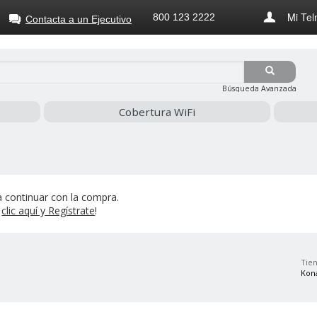
Mi Tel
800 123 2222
Contacta a un Ejecutivo
Búsqueda Avanzada
Cobertura WiFi
 continuar con la compra.
z
clic aquí y Regístrate
!
Tien
Kon