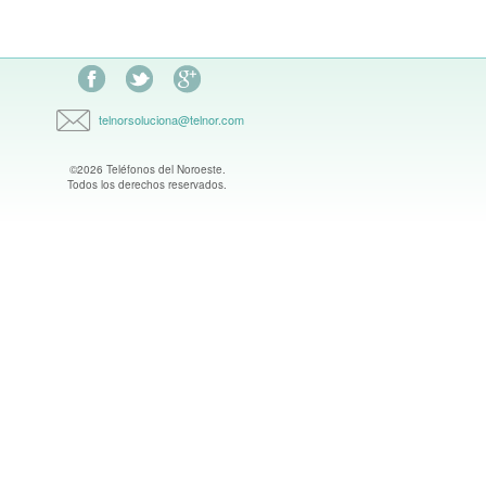
Facebook
Síguenos en Twitter
Encuentranos en Google Plus
telnorsoluciona@telnor.com
©2026 Teléfonos del Noroeste.
Todos los derechos reservados.