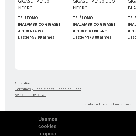
TELEFONO
TELÉFONO
TEL
INALAMBRICO GIGASET
INALÁMBRICO GIGASET
INA
AL130 NEGRO
AL130 DÚO NEGRO
AL1
Desde
$97.99
al mes
Desde
$178.00
al mes
Des
Garantías
Términos y Condiciones Tienda en Línea
Aviso de Privacidad
Tienda en Línea Telnor - Power
Usamos
cookies
propios