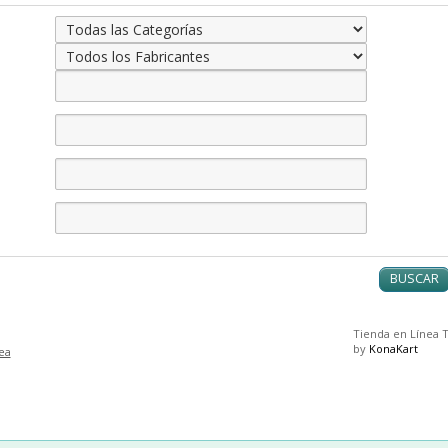
BUSCAR
Tienda en Línea 
by
KonaKart
ea