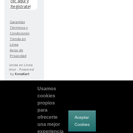
clic aquí y
Regístrate
!
Garantías
Términos y
Condiciones
Tienda en
Línea
Aviso de
Privacidad
Tienda en Línea
Telnor - Powered
by
KonaKart
Usamos
cookies
propios
para
ofrecerte
Aceptar
una mejor
Cookies
Facebook
Síguenos en Twitter
Encuentranos en Google Plus
experiencia