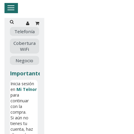
Hogar
Negocio
Empresa
Mi Telnor
Telefonía
Cobertura
Cerrar Menu
WiFi
Negocio
Importante
Inicia sesión
en
Mi Telnor
para
continuar
con la
compra.
Si aún no
tienes tu
cuenta, haz