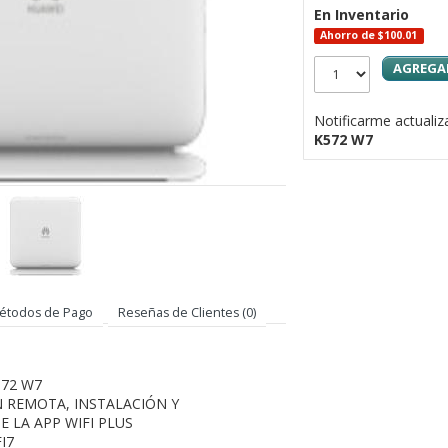
En Inventario
Ahorro de $100.01
AGREGAR
Notificarme actuali
K572 W7
étodos de Pago
Reseñas de Clientes (0)
572 W7
N REMOTA, INSTALACIÓN Y
 LA APP WIFI PLUS
I7