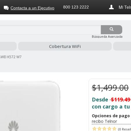
Mi Tel
800 123 2222
Contacta a un Ejecutivo
Búsqueda Avanzada
Cobertura WiFi
WEI K572 W7
$1,499.00
Desde
$119.4
con cargo a tu
Opciones de pago
recibo Telnor
(0 Rese