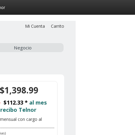
nor
Mi Cuenta
Carrito
Negocio
$1,398.99
9
$112.33 *
al mes
 recibo Telnor
mensual con cargo al
ñas)