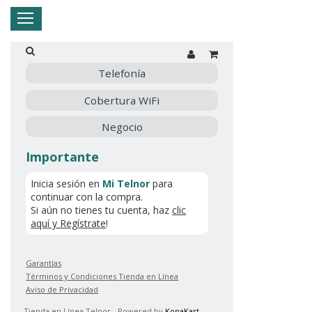
Hogar
Negocio
Empresa
Mi Telnor
Telefonía
Cobertura WiFi
Cerrar Menu
Negocio
Importante
Inicia sesión en
Mi Telnor
para
continuar con la compra.
Si aún no tienes tu cuenta, haz
clic
aquí y Regístrate
!
Garantías
Términos y Condiciones Tienda en Línea
Aviso de Privacidad
Tienda en Línea Telnor - Powered by
KonaKart