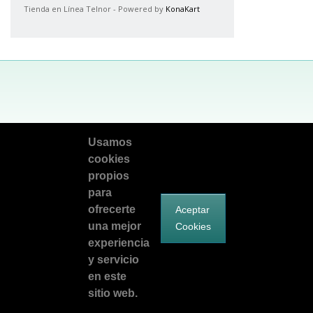
Tienda en Línea Telnor - Powered by
KonaKart
Facebook
Síguenos en Twitter
Encuentranos en Google Plus
Usamos
cookies
telnorsoluciona@telnor.com
propios
para
©2026 Teléfonos del Noroeste.
ofrecerte
Aceptar
Todos los derechos reservados.
una mejor
Cookies
experiencia
y servicio
en este
sitio web.