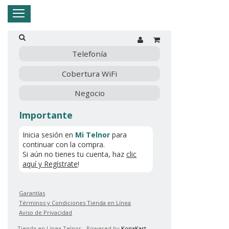
Hogar
Negocio
Empresa
Mi Telnor
Telefonía
Cobertura WiFi
Cerrar Menu
Negocio
Importante
Inicia sesión en
Mi Telnor
para
continuar con la compra.
Si aún no tienes tu cuenta, haz
clic
aquí y Regístrate
!
Garantías
Términos y Condiciones Tienda en Línea
Aviso de Privacidad
Tienda en Línea Telnor - Powered by
KonaKart