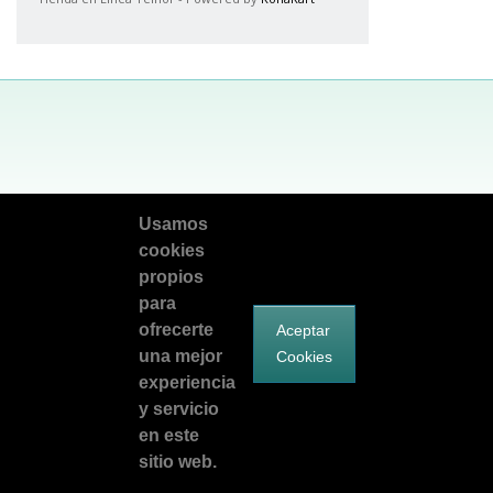
Facebook
Síguenos en Twitter
Encuentranos en Google Plus
Usamos
telnorsoluciona@telnor.com
cookies
propios
©2026 Teléfonos del Noroeste.
para
Todos los derechos reservados.
ofrecerte
Aceptar
una mejor
Cookies
experiencia
y servicio
en este
sitio web.