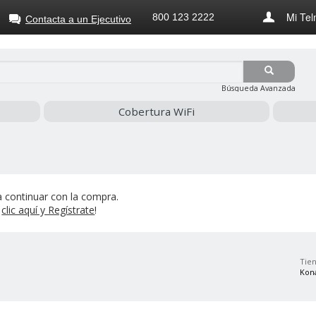
Mi Tel
800 123 2222
Contacta a un Ejecutivo
Búsqueda Avanzada
Cobertura WiFi
 continuar con la compra.
z
clic aquí y Regístrate
!
Tien
Kon