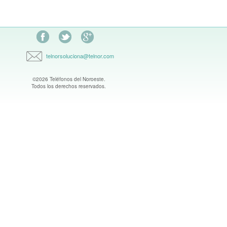
Facebook
Síguenos en Twitter
Encuentranos en Google Plus
telnorsoluciona@telnor.com
©2026 Teléfonos del Noroeste.
Todos los derechos reservados.